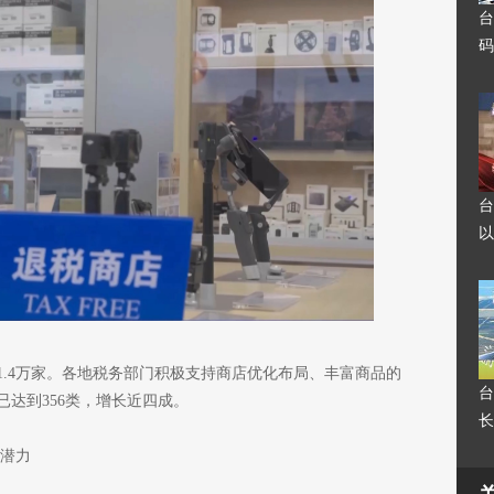
台
码
台
以
1.4万家。各地税务部门积极支持商店优化布局、丰富商品的
台
达到356类，增长近四成。
长
费潜力