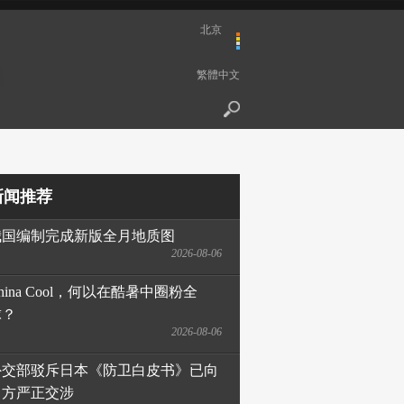
北京
繁體中文
新闻推荐
我国编制完成新版全月地质图
2026-08-06
hina Cool，何以在酷暑中圈粉全
球？
2026-08-06
外交部驳斥日本《防卫白皮书》已向
日方严正交涉