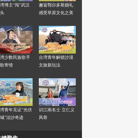
湾博主“闯”武汉
邂逅鄂尔多斯婚礼
头
感受草原文化之美
湾少数民族歌手
台湾青年解锁沙漠
歌寄情
文旅新玩法
湾青年见证“光伏
识江南名士 立仁义
城”治沙奇迹
风骨