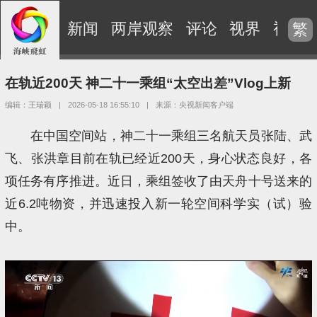
新闻
两岸观察
评论
视界
视频
繁
在轨近200天 神二十一乘组“太空出差”Vlog上新
编辑：王瑞颖
|
2026-05-18 16:55:10
|
来源：央视新闻客户端
在中国空间站，神二十一乘组三名航天员张陆、武
飞、张洪章目前在轨已经近200天，身心状态良好‌，各
项任务有序推进。近日，乘组签收了由天舟十号送来的
近6.2吨物资，并迅速投入新一轮空间科学实（试）验
中。