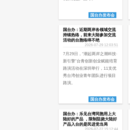
国台办发布会
国台办：近期两岸各领域交流
持续热络，前来大陆参加交流
活动的台胞络绎不绝
2026-07-29 12:03:51
7月29日，“潮起两岸之潮科技·
新引擎”台青创新创业赋能培育
路演活动在深圳举行，11支优
秀台湾创业青年团队进行项目
路演。
国台办发布会
国台办：乐见台湾同胞用上大
陆好的产品 ，限制阻挠大陆好
产品入台的是民进党当局
2026-07-22 15:12:44