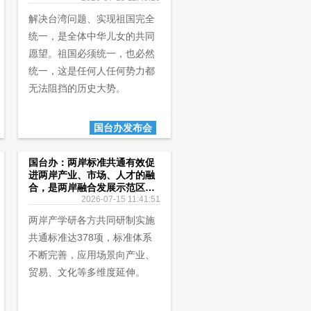
解决台湾问题、实现祖国完全
统一，是全体中华儿女的共同
愿望。祖国必须统一，也必然
统一，这是任何人任何势力都
无法阻挡的历史大势。
国台办发布会
国台办：两岸标准共通有效促
进两岸产业、市场、人才的融
合，是两岸融合发展示范区建
设的重要组成部分
2026-07-15 11:41:51
两岸产学研各方共同研制实施
共通标准达378项，标准体系
不断完善，应用场景向产业、
贸易、文化等多维度延伸。