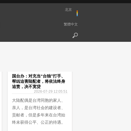
北京
繁體中文
国台办：对充当“台独”打手、
帮凶迫害陆配者，将依法终身
追责，决不宽贷
2026-07-29 12:05:51
大陆配偶是台湾同胞的家人、
亲人，是台湾社会的建设者、
贡献者，但是多年来在台湾始
终未获得公平、公正的待遇。