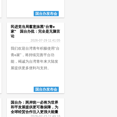
国台办发布会
民进党当局蓄意抹黑“台青e
家” 国台办批：完全是无脑言
论
2026-07-29 11:41:05
我们欢迎台湾青年积极使用“台
青e家”，将持续完善平台功
能，竭诚为台湾青年来大陆发
展提供更多便利与支持。
国台办发布会
国台办：两岸统一必将为世界
和平发展提供更可靠保障，为
全球经贸合作注入更强大能量
2026-07-15 11:49:16