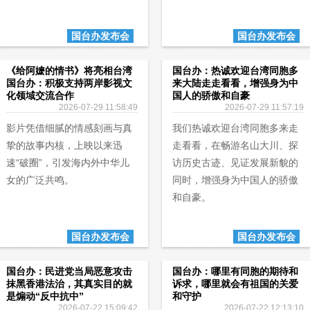
国台办发布会
国台办发布会
《给阿嬷的情书》将亮相台湾
国台办：热诚欢迎台湾同胞多
国台办：积极支持两岸影视文
来大陆走走看看，增强身为中
化领域交流合作
国人的骄傲和自豪
2026-07-29 11:58:49
2026-07-29 11:57:19
影片凭借细腻的情感刻画与真
我们热诚欢迎台湾同胞多来走
挚的故事内核，上映以来迅
走看看，在畅游名山大川、探
速“破圈”，引发海内外中华儿
访历史古迹、见证发展新貌的
女的广泛共鸣。
同时，增强身为中国人的骄傲
和自豪。
国台办发布会
国台办发布会
国台办：民进党当局恶意攻击
国台办：哪里有同胞的期待和
抹黑香港法治，其真实目的就
诉求，哪里就会有祖国的关爱
是煽动“反中抗中”
和守护
2026-07-22 15:09:42
2026-07-22 12:13:10