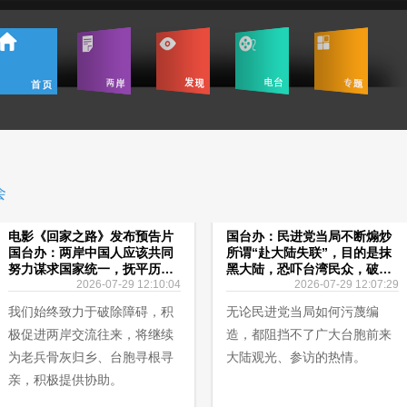
会
电影《回家之路》发布预告片
国台办：民进党当局不断煽炒
国台办：两岸中国人应该共同
所谓“赴大陆失联”，目的是抹
努力谋求国家统一，抚平历史
黑大陆，恐吓台湾民众，破坏
创伤
2026-07-29 12:10:04
两岸交流
2026-07-29 12:07:29
我们始终致力于破除障碍，积
无论民进党当局如何污蔑编
极促进两岸交流往来，将继续
造，都阻挡不了广大台胞前来
为老兵骨灰归乡、台胞寻根寻
大陆观光、参访的热情。
亲，积极提供协助。