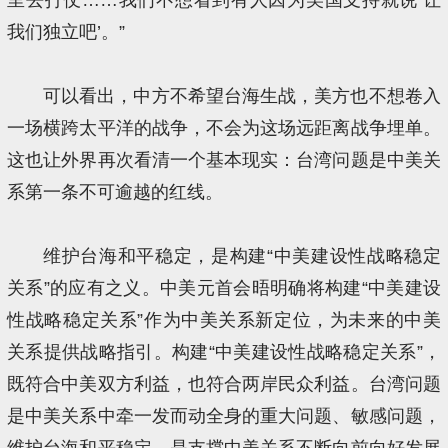
我们独立吧’。”
可以看出，中方不希望台海生战，美方也不想卷入
一场横跨太平洋的战争，不会为这场远距离战争埋单。
这也让外界再次看清一个基本现实：台湾问题是中美关
系第一条不可逾越的红线。
维护台海和平稳定，是构建“中美建设性战略稳定
关系”的应有之义。中美元首会晤明确将构建“中美建设
性战略稳定关系”作为中美关系新定位，为未来的中美
关系提供战略指引。构建“中美建设性战略稳定关系”，
既符合中美双方利益，也符合两岸民众利益。台湾问题
是中美关系中牵一发而动全身的重大问题、敏感问题，
维护台海和平稳定，是支撑中美关系不断向前向好发展