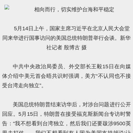
5月14日上午，国家主席习近平在北京人民大会堂
同来华进行国事访问的美国总统特朗普举行会谈。新华
社记者 殷博古 摄
中共中央政治局委员、外交部长王毅15日在向媒
体介绍中美元首会晤共识时强调，美方“不认同也不接
受台湾走向独立”。
美国总统特朗普结束访华后，对涉台问题进行公开
回应。5月15日，特朗普在接受福克斯新闻台专访时警
告：“我不想看到台湾独立，然后我们还要跋涉9500英
里去打仗……我们不想看到有人因为美国支持就说‘让