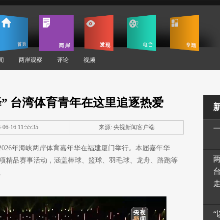
闻
两岸观察
评论
视频
” 台湾体育青年在这里追逐热爱
06-16 11:55:35
来源: 央视新闻客户端
026年海峡两岸体育嘉年华在福建厦门举行。本届嘉年华
44项精品赛事活动，涵盖棒球、篮球、羽毛球、龙舟、路跑等
。