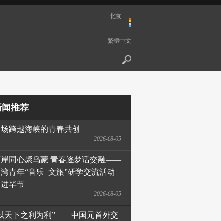
北京
繁體中文
新闻推荐
一场跨越海峡的青春共创
2026-08-05
两岸同心聚乌蒙 青春逐梦话交融——
台湾青年“音乐+文旅”研学交流活动
走进毕节
2026-08-05
“以天下之利为利”——中国元首外交