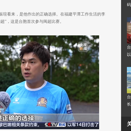
码
振瑄看来，是他作出的正确选择。在福建平潭工作生活的李
闽超”，这是台胞首次参与闽超比赛。
台
以
台
长