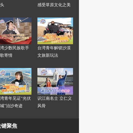
头
感受草原文化之美
湾少数民族歌手
台湾青年解锁沙漠
歌寄情
文旅新玩法
湾青年见证“光伏
识江南名士 立仁义
城”治沙奇迹
风骨
关键聚焦