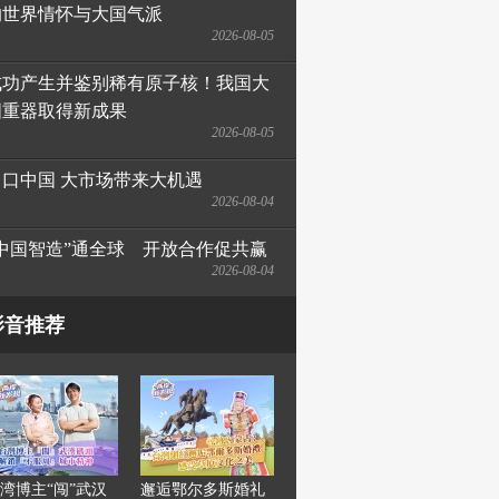
的世界情怀与大国气派
2026-08-05
成功产生并鉴别稀有原子核！我国大
国重器取得新成果
2026-08-05
出口中国 大市场带来大机遇
2026-08-04
“中国智造”通全球　开放合作促共赢
2026-08-04
影音推荐
湾博主“闯”武汉
邂逅鄂尔多斯婚礼