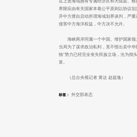
在上述海域拥有专属经济区和大陆架。根
界限应由有关国家本着公平原则以协议划
开中方擅自启动所谓海域划界谈判，严重
侵害中方海洋权益，中方决不允许。
海峡两岸同属一个中国。维护国家领
当局为了谋求政治私利，竟不惜出卖中华
独”势力已经完全丧失民族立场，沦为彻
算。
（总台央视记者 黄达 赵超逸）
外交部表态
标签：