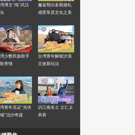
湾博主“闯”武汉
邂逅鄂尔多斯婚礼
头
感受草原文化之美
湾少数民族歌手
台湾青年解锁沙漠
歌寄情
文旅新玩法
湾青年见证“光伏
识江南名士 立仁义
城”治沙奇迹
风骨