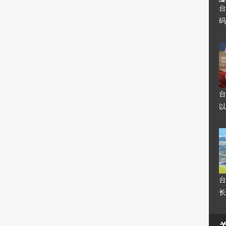
台
码
台
以
台
长