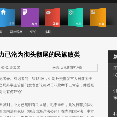
闻
两岸观察
评论
视频
势力已沦为彻头彻尾的民族败类
06-02 16:32:55
来源: 央视新闻客户端
记者会。有记者问：5月31日，针对外交部发言人日前关于
当局外事主管部门发表言论称对日菲此举予以肯定，并质疑
9
对此有何评论?
界谈判，中方已阐明有关立场。毛宁重申，此次日菲拟探讨
国国内法和包括《联合国海洋法公约》在内的国际法，中方