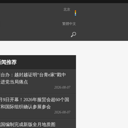
北京
繁體中文
新闻推荐
国台办：越封越证明“台青e家”戳中
民进党当局痛点
2026-08-07
月9日开幕！2026年服贸会超60个国
家和国际组织确认参展参会
2026-08-07
我国编制完成新版全月地质图