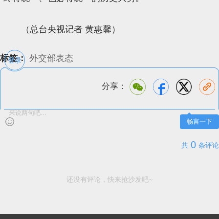
（总台央视记者 黄惠馨）
标签：
外交部表态
登录
分享：
畅言一下
0
共
条评论
还没有评论，快来抢沙发吧~