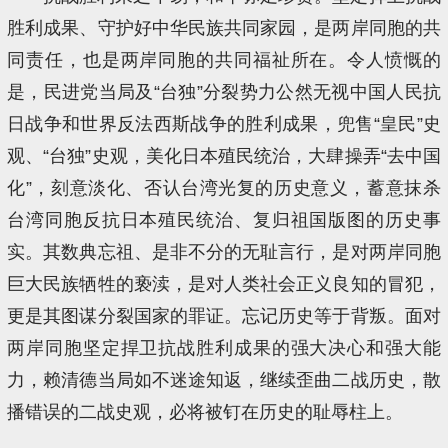
胜利成果、守护好中华民族共同家园，是两岸同胞的共
同责任，也是两岸同胞的共同福祉所在。令人愤慨的
是，民进党当局及“台独”分裂势力公然无视中国人民抗
日战争和世界反法西斯战争的胜利成果，兜售“皇民”史
观、“台独”史观，美化日本殖民统治，大肆操弄“去中国
化”，刻意淡化、否认台湾光复的历史意义，蓄意抹杀
台湾同胞反抗日本殖民统治、复归祖国版图的历史事
实。其数典忘祖、是非不分的无耻言行，是对两岸同胞
巨大民族牺牲的亵渎，是对人类社会正义良知的冒犯，
更是其图谋分裂国家的罪证。忘记历史等于背叛。面对
两岸同胞坚定捍卫抗战胜利成果的强大决心和强大能
力，赖清德当局如不迷途知返，继续歪曲二战历史，散
播错误的二战史观，必将被钉在历史的耻辱柱上。