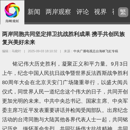
新闻
两岸观察
评论
视界
视频
繁
两岸同胞共同坚定捍卫抗战胜利成果 携手共创民族
复兴美好未来
编辑：马晓叶
|
2025-09-03 18:10:32
|
来源：
中央广播电视总台海峡飞虹专稿
铭记伟大历史胜利，凝聚正义和平力量。9月3日
上午，纪念中国人民抗日战争暨世界反法西斯战争胜利
80周年大会在北京天安门广场隆重举行，以盛大阅兵
仪式，同世界人民一道纪念这个伟大的日子，共同开创
更加光明的未来。中共中央总书记、国家主席、中央军
委主席习近平发表重要讲话并检阅受阅部队。出席纪念
活动的台湾同胞与大陆其他各界代表人士一起，共同铭
记历史、缅怀革命先烈，共同弘扬伟大抗战精神，共同