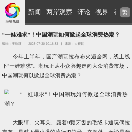
新闻
两岸观察
评论
视界
视频
繁
“一娃难求”！中国潮玩如何掀起全球消费热潮？
编辑：王瑞颖
|
2025-07-30 10:16:33
|
来源：央视网
今年上半年，国产潮玩拉布布火遍全网，线上线
下“一娃难求”。潮玩正从小众兴趣走向大众消费市场，
中国潮玩何以掀起全球消费热潮？
大眼睛、尖耳朵、露着9颗牙齿的毛绒卡通玩偶拉
布布，是时下最火爆的流行IP符号，在海外，无论是产