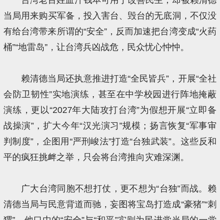
当局用来购买军备，投入害台、毁台的无底洞，不仅没
有给台湾带来所谓的“安全”，反而加速把台湾变成“火药
桶”“地雷岛”，让台湾兵凶战危，民众忧心忡忡。
赖清德当局还执意推进打造“全民皆兵”，开展“全社
会防卫韧性”实地演练，甚至在中学校园进行阵地掩蔽
演练，更以“2027年大陆攻打台湾”为假想开展“立即备
战操演”，扩大今年“汉光演习”规模；扬言恢复“军事审
判制度”，企图用“严刑峻法”打造“台独武装”。这些反和
平的疯狂挑衅之举，只会将台湾推向灾难深渊。
广大台湾同胞不想打仗，更不想为“台独”而战。赖
清德当局与民意背道而驰，妄图将宝岛打造成“豪猪”“刺
猬”。他口中的“安全”与“和平”实则为民进党当局的一党