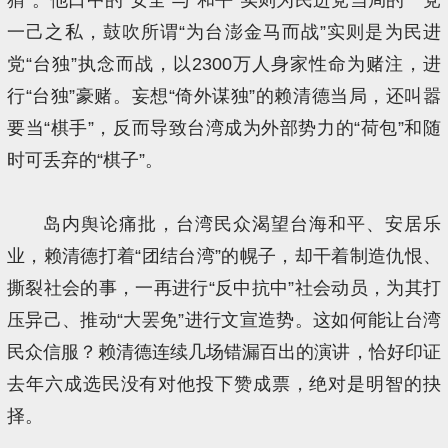
一己之私，鼓吹所谓“为台澎金马而战”实则是为民进
党“台独”执念而战，以2300万人身家性命为赌注，进
行“台独”豪赌。妄想“倚外谋独”的赖清德当局，还叫嚣
要当“棋手”，反而导致台湾成为外部势力的“荷包”和随
时可丢弃的“棋子”。
岛内舆论痛批，台湾民众渴望台海和平、安居乐
业，赖清德打着“团结台湾”的幌子，却干着制造仇恨、
撕裂社会的事，一再进行“反中抗中”社会动员，为其打
压异己、推动“大罢免”进行文宣造势。这如何能让台湾
民众信服？赖清德连续几场错漏百出的演讲，恰好印证
去年六成选民没有对他投下赞成票，绝对是明智的抉
择。