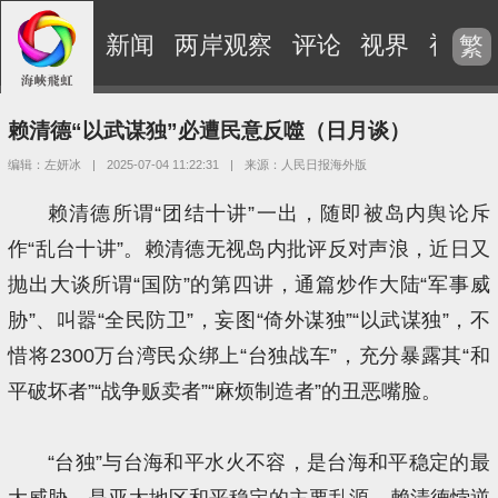
新闻
两岸观察
评论
视界
视频
繁
赖清德“以武谋独”必遭民意反噬（日月谈）
编辑：左妍冰
|
2025-07-04 11:22:31
|
来源：人民日报海外版
赖清德所谓“团结十讲”一出，随即被岛内舆论斥
作“乱台十讲”。赖清德无视岛内批评反对声浪，近日又
抛出大谈所谓“国防”的第四讲，通篇炒作大陆“军事威
胁”、叫嚣“全民防卫”，妄图“倚外谋独”“以武谋独”，不
惜将2300万台湾民众绑上“台独战车”，充分暴露其“和
平破坏者”“战争贩卖者”“麻烦制造者”的丑恶嘴脸。
“台独”与台海和平水火不容，是台海和平稳定的最
大威胁，是亚太地区和平稳定的主要乱源。赖清德悖逆