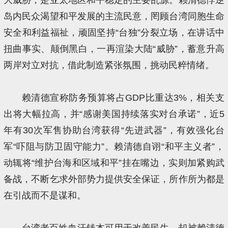
岛内民众渴望和平发展的主流民意，罔顾台湾同胞生命
安全和利益福祉，顽固坚持“台独”分裂立场，在讲话中
扭曲事实、颠倒黑白，一再渲染大陆“威胁”，蓄意升高
两岸对立对抗，借此制造紧张氛围，挑动民粹情绪。
赖清德宣称防务预算将占GDP比重达3%，相关支
出将大幅拉高，并“感谢美国持续落实对台承诺”，近5
年有30次军售协助台湾获得“先进武器”，有效强化台
军“吓阻与防卫固守能力”。赖清德自诩“和平主义者”，
动辄将“维护台海和区域和平”挂在嘴边，实则加紧购武
备战，不断乞求外部势力提供安全保证，所作所为都是
在引战而不是谋和。
台湾老百姓血汗钱本可用于改善民生，却被赖清德