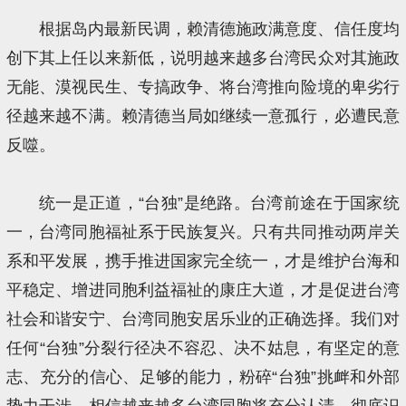
根据岛内最新民调，赖清德施政满意度、信任度均
创下其上任以来新低，说明越来越多台湾民众对其施政
无能、漠视民生、专搞政争、将台湾推向险境的卑劣行
径越来越不满。赖清德当局如继续一意孤行，必遭民意
反噬。
统一是正道，“台独”是绝路。台湾前途在于国家统
一，台湾同胞福祉系于民族复兴。只有共同推动两岸关
系和平发展，携手推进国家完全统一，才是维护台海和
平稳定、增进同胞利益福祉的康庄大道，才是促进台湾
社会和谐安宁、台湾同胞安居乐业的正确选择。我们对
任何“台独”分裂行径决不容忍、决不姑息，有坚定的意
志、充分的信心、足够的能力，粉碎“台独”挑衅和外部
势力干涉。相信越来越多台湾同胞将充分认清、彻底识