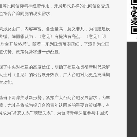
妈祖等民间信仰精神纽带作用，开展形式多样的民间信俗交流
也符合台湾同胞的现实需求。
策涉及面广、内容丰富、含金量高，意义非凡，为福建建设
遵循。陈丽霜认为，《意见》有提法有亮点。《意见》明
位对台开放格局”。随着一系列政策落实落细，平潭作为全国
道优势、政策优势将进一步凸显。
现了中央对福建的高度信任，明确了福建在贯彻新时代党解
人士对《意见》的出台展开热议，广大台胞对此更是充满期
大动能。
基当下两岸关系新形势，紧扣广大台商台胞发展需求，为丰
障，尤其是将成为提升台湾青年认同感的重要政策抓手，有
展成为“常态关系”“亲密关系”，为台湾青年深度参与中国式