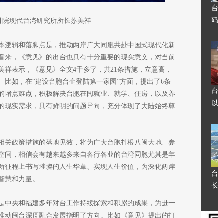
台
码
科院现代台湾研究所所长苏美祥
本逻辑和落脚点是，推动两岸广大同胞共赴中国式现代化新
看来，《意见》的出台也具有十分重要的现实意义，对当前
美祥表示，《意见》全文4千多字，共21条措施，立意高，
。比如，在“建设台胞台企登陆第一家园”方面，提出了6条
台
来的堵点难点，积极解决台胞在闽就业、就学、住房，以及养
以
的现实需求，具有鲜明的问题导向，充分体现了大陆始终尊
相关政策措施的落地见效，将为广大台胞扎根八闽大地、参
空间，相信会有越来越多来自各行各业的台湾同胞尤其是年
新征程上书写璀璨的人生华章、实现人生价值，为深化两岸
台
智慧和力量。
长
是中央和福建多年对台工作持续探索和积累的成果，为进一
推动闽台深度融合发展指明了方向。比如《意见》提出的打