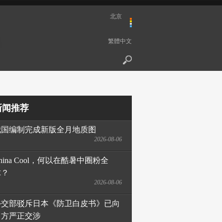
北京
繁體中文
新闻推荐
我国编制完成新版全月地质图
2026-08-06
hina Cool，何以在酷暑中圈粉全
球？
2026-08-06
外交部驳斥日本《防卫白皮书》已向
日方严正交涉