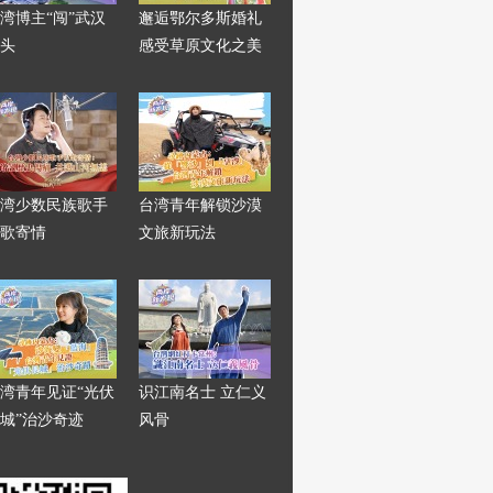
湾博主“闯”武汉
邂逅鄂尔多斯婚礼
头
感受草原文化之美
湾少数民族歌手
台湾青年解锁沙漠
歌寄情
文旅新玩法
湾青年见证“光伏
识江南名士 立仁义
城”治沙奇迹
风骨