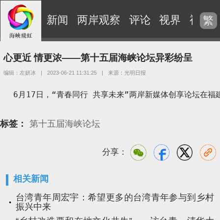
新闻
两岸观察
评论
视界
视频
繁
心更近 情更浓——第十五届海峡论坛异彩纷呈
编辑：左妍冰
|
2023-06-21 11:31:25
|
来源：光明日报
  6月17日，“青春同行 共享未来”两岸新媒体创享论坛
标签：
第十五届海峡论坛
分享：
相关新闻
台湾青年周宏宇：希望更多的台湾青年参与到乡村
振兴中来