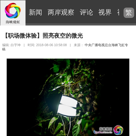
新闻
两岸观察
评论
视界
视频
繁
【职场微体验】照亮夜空的微光
编辑: 白宇坤
|
时间: 2018-08-06 10:58:08
|
来源：
中央广播电视总台海峡飞虹专
稿